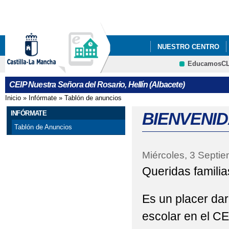
Pa
co
pri
NUESTRO CENTRO
EducamosC
ELECCIONES CONSE
CRFP
CEIP Nuestra Señora del Rosario, Hellín (Albacete)
PERICOLES
Inicio
»
Infórmate
»
Tablón de anuncios
Se encuentra usted aquí
INFÓRMATE
BIENVENID
Tablón de Anuncios
Miércoles, 3 Septi
Queridas familia
Es un placer dar
escolar en el C