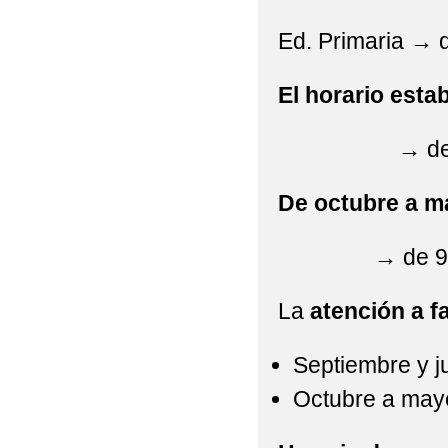
Ed. Primaria → 
El horario esta
→ de 9:00
De octubre a m
→ de 9:00h
La
atención a f
Septiembre y j
Octubre a mayo