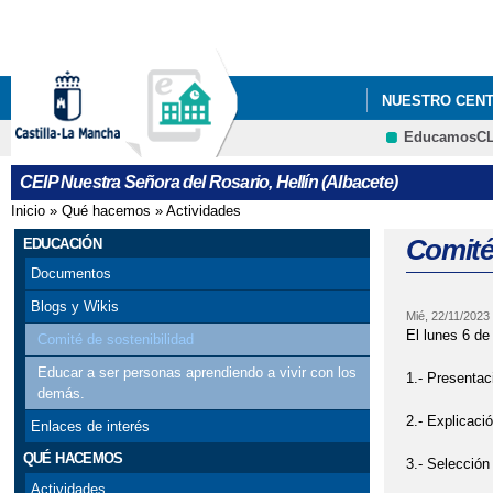
NUESTRO CEN
EducamosC
ELECCIONES 20
CEIP Nuestra Señora del Rosario, Hellín (Albacete)
Inicio
»
Qué hacemos
»
Actividades
Se encuentra usted aquí
Comité
EDUCACIÓN
Documentos
Blogs y Wikis
Mié, 22/11/2023
El lunes 6 de
Comité de sostenibilidad
Educar a ser personas aprendiendo a vivir con los
1.- Presentac
demás.
2.- Explicaci
Enlaces de interés
QUÉ HACEMOS
3.- Selección
Actividades