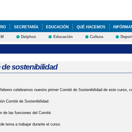
Pasar al
contenido
principal
TRO
SECRETARÍA
EDUCACIÓN
QUÉ HACEMOS
INFÓRMA
LM
Delphos
Educación
Cultura
Depor
19 EN EL COLEGIO DEL ROSARIO
PERICOLES
 de sostenibilidad
 febrero celebramos nuestro primer Comité de Sostenibilidad de este curso, co
ión Comité de Sostenibilidad.
ón de las funciones del Comité.
 de tema a trabajar durante el curso.